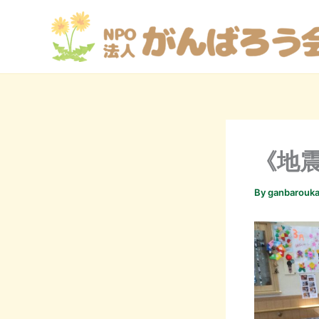
内
容
を
ス
キ
ッ
プ
《地
By
ganbarouka