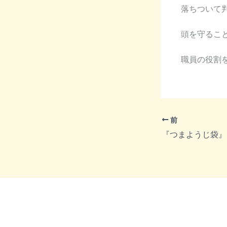
落ちついて
頭を守るこ
職員の役割
前
『つまようじ袋』