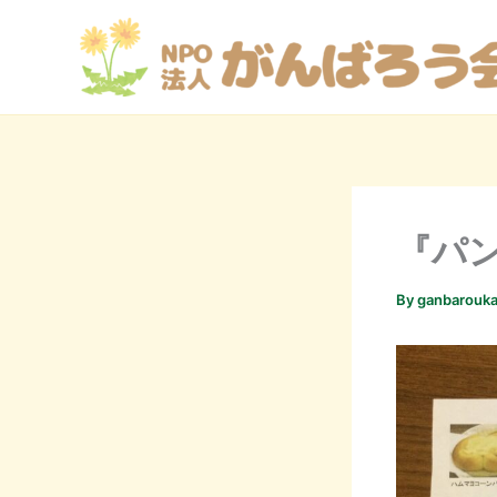
内
容
を
ス
キ
ッ
プ
『パ
By
ganbarouka