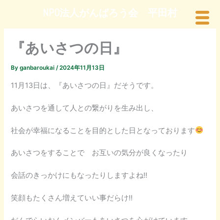
内
NPO法人がんばろう会 平田村
容
を
ス
『あいさつの日』
キ
ッ
By
ganbaroukai
/
2024年11月13日
プ
11月13日は、『あいさつの日』だそうです。
あいさつを通して人との繋がりを生み出し、
社会が幸福になることを目的とした日となっております
あいさつをすることで お互いの気分が良くなったり
会話のきっかけにもなったりしますよね!!
笑顔もたくさん増えていい事だらけ!!