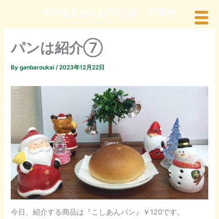
内
NPO法人がんばろう会 平田村
容
を
ス
パンは紹介⑦
キ
ッ
By
ganbaroukai
/
2023年12月22日
プ
今日、紹介する商品は『こしあんパン』￥120です。